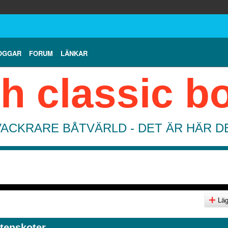
OGGAR
FORUM
LÄNKAR
h classic b
VACKRARE BÅTVÄRLD - DET ÄR HÄR 
Lägg
ttenskoter