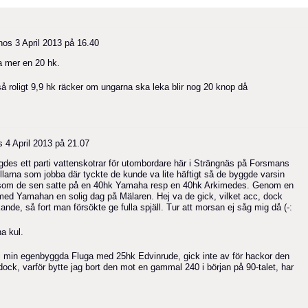
hos
3 April 2013 på 16.40
ha mer en 20 hk.
så roligt 9,9 hk räcker om ungarna ska leka blir nog 20 knop då
s
4 April 2013 på 21.07
ggdes ett parti vattenskotrar för utombordare här i Strängnäs på Forsmans
killarna som jobba där tyckte de kunde va lite häftigt så de byggde varsin
kta som de sen satte på en 40hk Yamaha resp en 40hk Arkimedes. Genom en
med Yamahan en solig dag på Mälaren. Hej va de gick, vilket acc, dock
de, så fort man försökte ge fulla spjäll. Tur att morsan ej såg mig då (-:
a kul.
nt i min egenbyggda Fluga med 25hk Edvinrude, gick inte av för hackor den
 dock, varför bytte jag bort den mot en gammal 240 i början på 90-talet, har