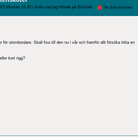
013 klockan 15.20 i
Kolla vad jag hittade på Blocket!
Se diskussioner
ör utombordare. Skall fixa till den nu i vår och framför allt försöka hitta en
ller kort rigg?