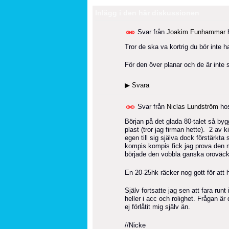
Inlägg i den här diskussionen
Svar från
Joakim Funhammar
Tror de ska va kortrig du bör inte 
För den över planar och de är inte 
▶
Svara
Svar från
Niclas Lundström
ho
Början på det glada 80-talet så by
plast (tror jag firman hette). 2 av 
egen till sig själva dock förstär
kompis kompis fick jag prova den 
började den vobbla ganska oroväckan
En 20-25hk räcker nog gott för att h
Själv fortsatte jag sen att fara ru
heller i acc och rolighet. Frågan är
ej förlåtit mig själv än.
//Nicke