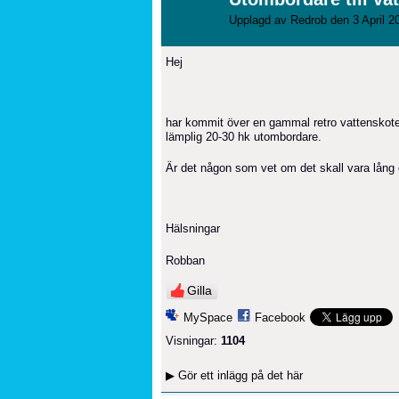
Upplagd av
Redrob
den 3 April 2
Hej
har kommit över en gammal retro vattenskoter f
lämplig 20-30 hk utombordare.
Är det någon som vet om det skall vara lång e
Hälsningar
Robban
Gilla
MySpace
Facebook
Visningar:
1104
▶
Gör ett inlägg på det här