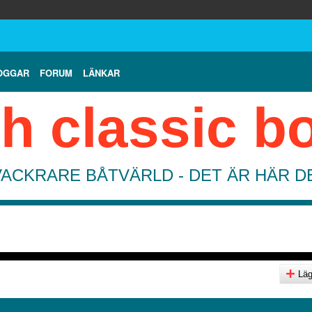
OGGAR
FORUM
LÄNKAR
h classic b
VACKRARE BÅTVÄRLD - DET ÄR HÄR 
Lägg