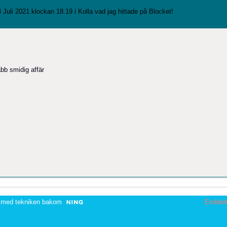
 Juli 2021 klockan 18.19 i
Kolla vad jag hittade på Blocket!
abb smidig affär
 med tekniken bakom
Emble