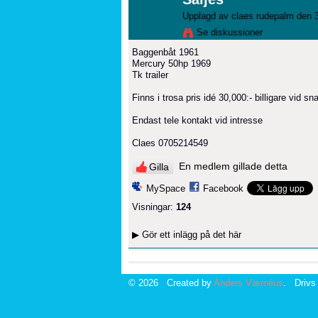
Upplagd av
claes rudepalm
den 3
Se diskussioner
Baggenbåt 1961
Mercury 50hp 1969
Tk trailer
Finns i trosa pris idé 30,000:- billigare vid sn
Endast tele kontakt vid intresse
Claes 0705214549
En medlem gillade detta
Gilla
MySpace
Facebook
Visningar:
124
▶
Gör ett inlägg på det här
© 2026 Created by
Anders Værnéus
. Drivs