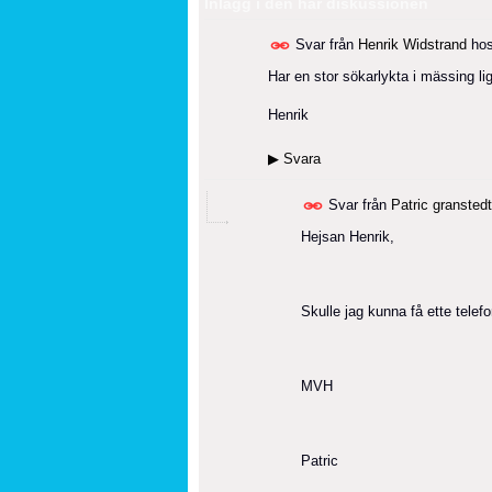
Inlägg i den här diskussionen
Svar från
Henrik Widstrand
ho
Har en stor sökarlykta i mässing li
Henrik
▶
Svara
Svar från
Patric granstedt
Hejsan Henrik,
Skulle jag kunna få ette tele
MVH
Patric