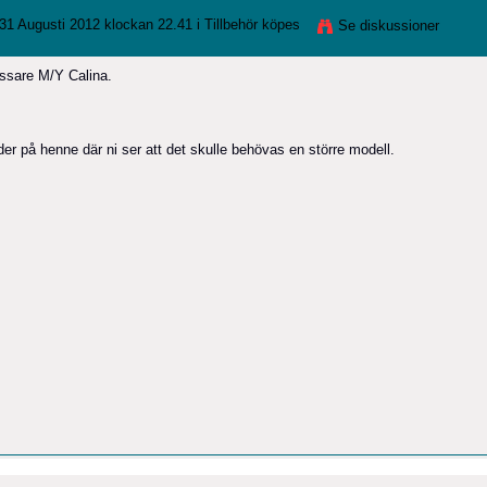
31 Augusti 2012 klockan 22.41 i
Tillbehör köpes
Se diskussioner
ryssare M/Y Calina.
der på henne där ni ser att det skulle behövas en större modell.