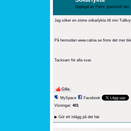
Upplagd av
Patric granstedt
den 
Jag söker en större sökarlykta till min Tullk
På hemsidan
www.calina.se
finns det mer bil
Tacksam för alla svar.
Gilla
MySpace
Facebook
Visningar:
401
▶
Gör ett inlägg på det här