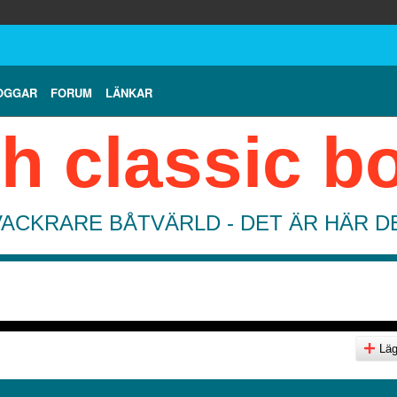
OGGAR
FORUM
LÄNKAR
h classic b
VACKRARE BÅTVÄRLD - DET ÄR HÄR 
Lägg