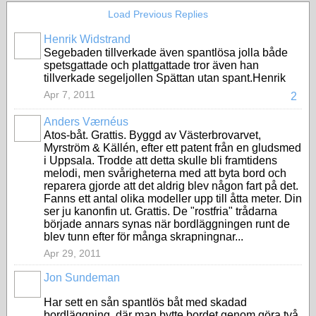
Load Previous Replies
Henrik Widstrand
Segebaden tillverkade även spantlösa jolla både
spetsgattade och plattgattade tror även han
tillverkade segeljollen Spättan utan spant.Henrik
Apr 7, 2011
2
Anders Værnéus
Atos-båt. Grattis. Byggd av Västerbrovarvet,
Myrström & Källén, efter ett patent från en gludsmed
i Uppsala. Trodde att detta skulle bli framtidens
melodi, men svårigheterna med att byta bord och
reparera gjorde att det aldrig blev någon fart på det.
Fanns ett antal olika modeller upp till åtta meter. Din
ser ju kanonfin ut. Grattis. De "rostfria" trådarna
började annars synas när bordläggningen runt de
blev tunn efter för många skrapningnar...
Apr 29, 2011
Jon Sundeman
Har sett en sån spantlös båt med skadad
bordläggning, där man bytte bordet genom göra två