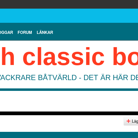
OGGAR
FORUM
LÄNKAR
h classic b
VACKRARE BÅTVÄRLD - DET ÄR HÄR 
Lägg