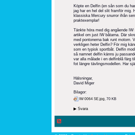
Köpte en Delfin (en sån som du har)
jag har en hel del slit framför mig.
klassiska Mercury snurror ifrån sent 
praktexemplar!
Tänkte höra med dig angående IW mo
artikel om just IW båtarna. Där skr
med pontonerna bak runt motorn. Ve
verkligen heter Delfin? För mig känn
som en typisk sportbåt. Delfin mode
så namnet delfin känns ju passande
var alla målade i en delfinblå färg 
fot längre tävlingsmodellen. Har sjä
Hälsningar,
David Miger
Bilagor:
IW 0064 SE.jpg
, 70 KB
▶
Svara