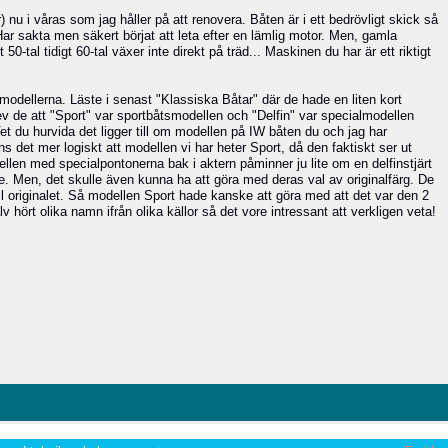
 nu i våras som jag håller på att renovera. Båten är i ett bedrövligt skick så
 Har sakta men säkert börjat att leta efter en lämlig motor. Men, gamla
50-tal tidigt 60-tal växer inte direkt på träd... Maskinen du har är ett riktigt
dellerna. Läste i senast "Klassiska Båtar" där de hade en liten kort
ev de att "Sport" var sportbåtsmodellen och "Delfin" var specialmodellen
t du hurvida det ligger till om modellen på IW båten du och jag har
s det mer logiskt att modellen vi har heter Sport, då den faktiskt ser ut
llen med specialpontonerna bak i aktern påminner ju lite om en delfinstjärt
. Men, det skulle även kunna ha att göra med deras val av originalfärg. De
till originalet. Så modellen Sport hade kanske att göra med att det var den 2
lv hört olika namn ifrån olika källor så det vore intressant att verkligen veta!