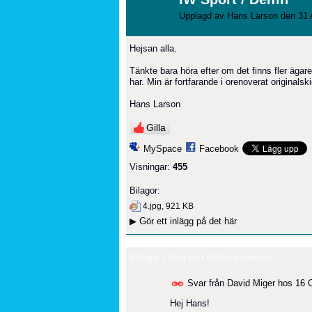
Upplagd av
Hans Larson
den 31 
Hejsan alla.
Tänkte bara höra efter om det finns fler ägare t
har. Min är fortfarande i orenoverat originalsk
Hans Larson
Gilla
MySpace
Facebook
Visningar:
455
Bilagor:
4.jpg
, 921 KB
▶
Gör ett inlägg på det här
Inlägg i den här diskussionen
Svar från
David Miger
hos
16 
Hej Hans!