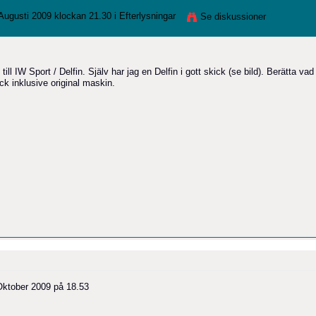
Augusti 2009 klockan 21.30 i
Efterlysningar
Se diskussioner
ill IW Sport / Delfin. Själv har jag en Delfin i gott skick (se bild). Berätta vad
ick inklusive original maskin.
Oktober 2009 på 18.53