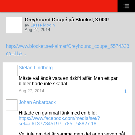
Greyhound Coupé på Blocket, 3.000!
av
Lasse Modin
Aug 27, 2014
http://www.blocket.se/kalmar/Greyhound_coupe_55743230.
ca=11&...
Stefan Lindberg
Måste väl ändå vara en riskfri affär. Men ett par
bilder hade inte skadat..
Aug 27, 2014
1
Johan Ankarbäck
Hittade en gammal länk med en bild:
https://www.facebook.com/media/set/?
set=a.613773451971785.158827.18...
Vet inte om det är samma men det är en snygg båt.