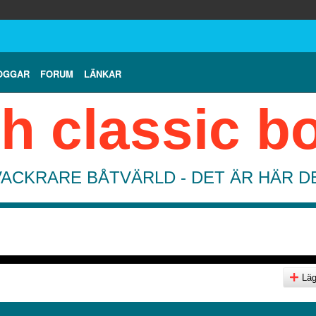
OGGAR
FORUM
LÄNKAR
h classic b
VACKRARE BÅTVÄRLD - DET ÄR HÄR 
Lägg