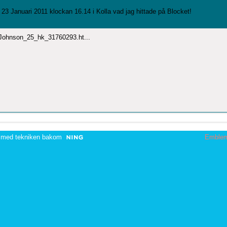
23 Januari 2011 klockan 16.14 i
Kolla vad jag hittade på Blocket!
_Johnson_25_hk_31760293.ht...
 med tekniken bakom
Emble