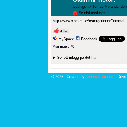
Upplagd av
Tomas Melander
den 
Se diskussioner
http://www.blocket.se/ostergotland/Gammal
Gilla
MySpace
Facebook
Visningar:
78
▶
Gör ett inlägg på det här
© 2026 Created by
Anders Værnéus
. Drivs