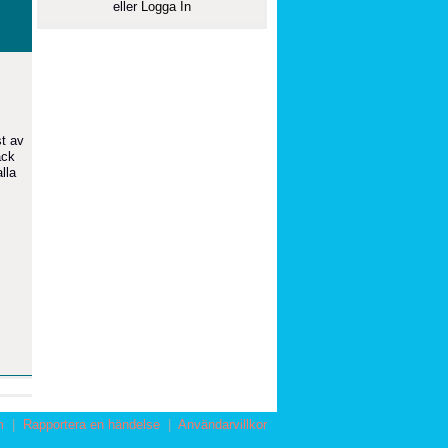
eller
Logga In
st av
äck
lla
m
|
Rapportera en händelse
|
Användarvillkor