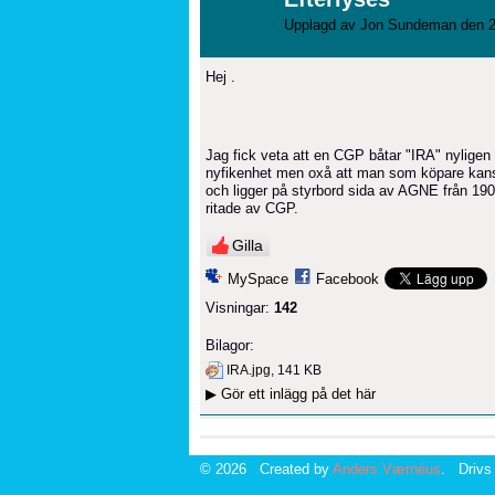
Upplagd av
Jon Sundeman
den 2
Hej .
Jag fick veta att en CGP båtar "IRA" nyligen 
nyfikenhet men oxå att man som köpare kansk
och ligger på styrbord sida av AGNE från 19
ritade av CGP.
Gilla
MySpace
Facebook
Visningar:
142
Bilagor:
IRA.jpg
, 141 KB
▶
Gör ett inlägg på det här
© 2026 Created by
Anders Værnéus
. Drivs