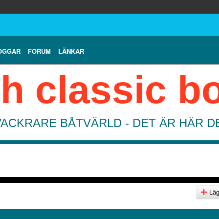
OGGAR
FORUM
LÄNKAR
h classic b
VACKRARE BÅTVÄRLD - DET ÄR HÄR 
Lägg