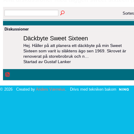
(
Sorte
Diskussioner
Däckbyte Sweet Sixteen
Hej. Håller på att planera ett däckbyte på min Sweet
Sixteen som varit iu släktens ägo sen 1969. Skrovet är
renoverat på storebrobruk och n…
Startad av Gustaf Lanker
© 2026 Created by
Anders Værnéus
. Drivs med tekniken bakom