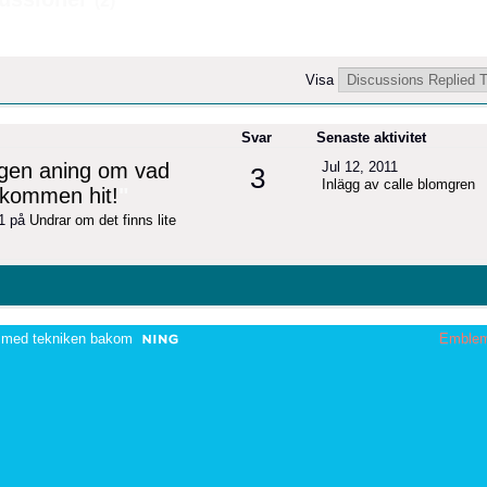
(2)
Visa
Svar
Senaste aktivitet
ngen aning om vad
Jul 12, 2011
3
Inlägg av calle blomgren
älkommen hit!
"
11 på
Undrar om det finns lite
 med tekniken bakom
Emble