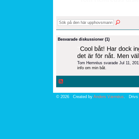
Besvarade diskussioner (1)
"
Cool båt! Har dock i
det är för nåt. Men v
Tom Hemréus svarade Jul 11, 20
info om min båt.
© 2026 Created by
Anders Værnéus
. Drivs