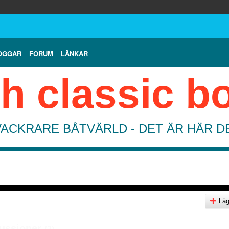
OGGAR
FORUM
LÄNKAR
h classic b
VACKRARE BÅTVÄRLD - DET ÄR HÄR 
Lägg
ussioner