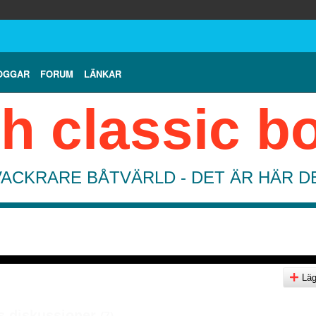
OGGAR
FORUM
LÄNKAR
h classic b
VACKRARE BÅTVÄRLD - DET ÄR HÄR 
Lägg
 diskussioner