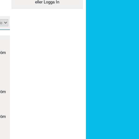
eller
Logga In
röm
röm
röm