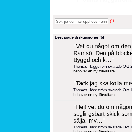
Besvarade diskussioner (6)
"
Vet du något om den 
Ramsö. Den på blocke
Byggd och k…
"
Thomas Häggström svarade Okt 2
behöver en ny förvaltare
"
Tack jag ska kolla m
Thomas Häggström svarade Okt 1
behöver en ny förvaltare
"
Hej! vet du om någon 
seglingsbart skick som
sälja. mv…
"
Thomas Häggström svarade Okt 1
behöver en ny förvaltare