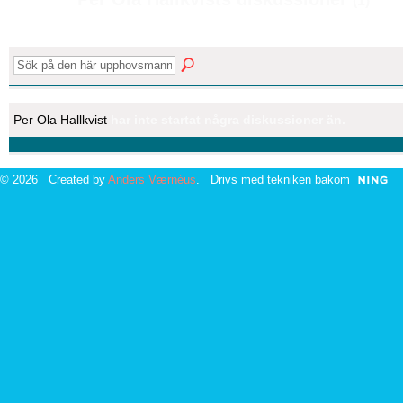
(1)
Per Ola Hallkvist
har inte startat några diskussioner än.
© 2026 Created by
Anders Værnéus
. Drivs med tekniken bakom