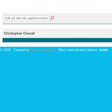
(1)
Christopher Overall
har inte startat några diskussioner än.
© 2026 Created by
Anders Værnéus
. Drivs med tekniken bakom