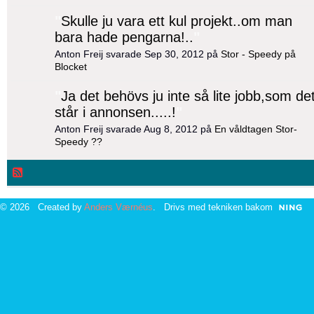
"
Skulle ju vara ett kul projekt..om man
bara hade pengarna!..
"
Anton Freij svarade Sep 30, 2012 på
Stor - Speedy på
Blocket
"
Ja det behövs ju inte så lite jobb,som de
står i annonsen.....!
"
Anton Freij svarade Aug 8, 2012 på
En våldtagen Stor-
Speedy ??
© 2026 Created by
Anders Værnéus
. Drivs med tekniken bakom