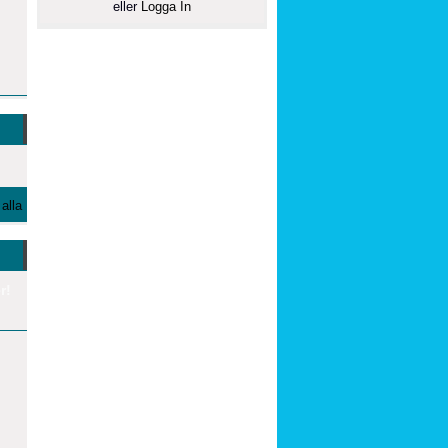
eller
Logga In
alla
r!