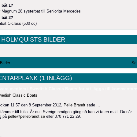
 båt 1?
Magnum 28,systerbat till Seniorita Mercedes
 båt 2?
bat C-class (500 cc)
 HOLMQUISTS BILDER
 Bilder
Se 
NTARPLANK (1 INLÄGG)
vara medlem i Swedish Classic Boats för att lägga till kommentare
wedish Classic Boats
ockan 11.57 den 8 September 2012,
Pelle Brandt
sade ...
stämmer till fullo. Är du i Sverige nmågon gång så kan vi ta en malt. Du når
g på
pelle@pellebrandt.se
eller 070 771 22 29.