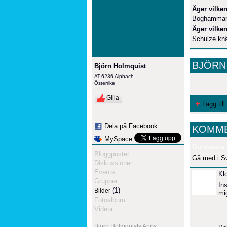
Äger vilken
Boghammar 
Äger vilken
Schulze knä
BJÖRN
Björn Holmquist
AT-6236 Alpbach
Österrike
Gilla
Lägg till
Dela på Facebook
KOMME
MySpace
Du måste 
Bloggposter
Gå med i S
Diskussioner
Events
Kl
Grupper
In
(1)
Bilder
mi
Fotoalbum
Videor
Björn Holmquists Apps