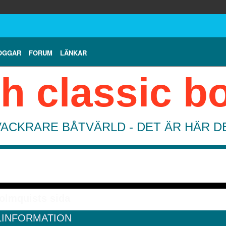
OGGAR
FORUM
LÄNKAR
h classic b
VACKRARE BÅTVÄRLD - DET ÄR HÄR 
olmquists sida
LINFORMATION