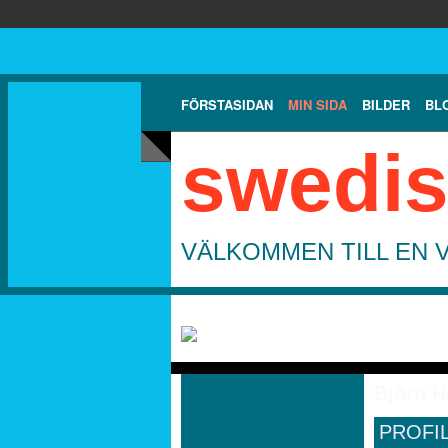
FÖRSTASIDAN
MIN SIDA
BILDER
BL
swedis
VÄLKOMMEN TILL EN 
Björn H
PROFI