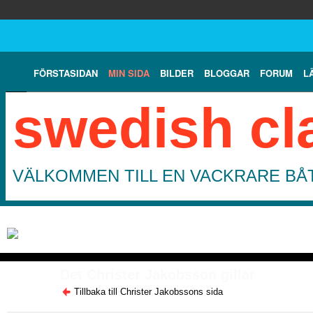
FÖRSTASIDAN
MIN SIDA
BILDER
BLOGGAR
FORUM
L
swedish cl
VÄLKOMMEN TILL EN VACKRARE BÅT
Det Christer Jakobsson gillar
Tillbaka till Christer Jakobssons sida