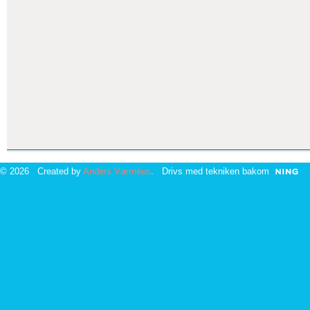
© 2026 Created by
Anders Værnéus
. Drivs med tekniken bakom