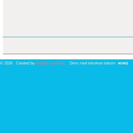
© 2026 Created by
Anders Værnéus
. Drivs med tekniken bakom