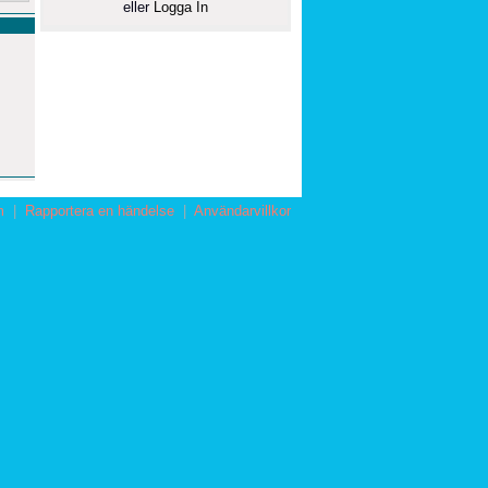
eller
Logga In
m
|
Rapportera en händelse
|
Användarvillkor