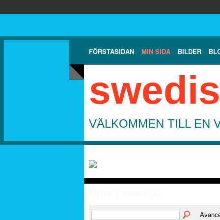
FÖRSTASIDAN
MIN SIDA
BILDER
BL
swedis
VÄLKOMMEN TILL EN 
Mina Vänner
(1)
Avance