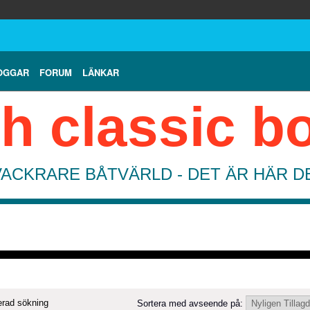
OGGAR
FORUM
LÄNKAR
h classic b
VACKRARE BÅTVÄRLD - DET ÄR HÄR 
rad sökning
Sortera med avseende på: