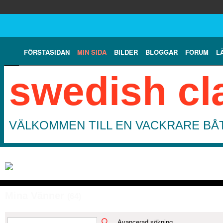
FÖRSTASIDAN
MIN SIDA
BILDER
BLOGGAR
FORUM
L
swedish cl
VÄLKOMMEN TILL EN VACKRARE BÅT
Mina Vänner
(64)
Avancerad sökning