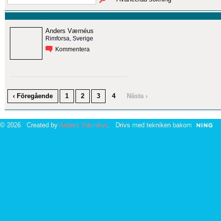
Anders Værnéus
Rimforsa, Sverige
Kommentera
‹ Föregående
1
2
3
4
Nästa ›
© 2026 Created by
Anders Værnéus
. Drivs med tekniken bakom