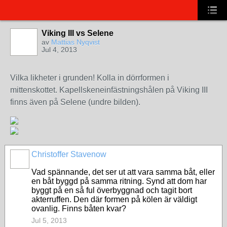
Viking III vs Selene
av
Mattias Nyqvist
Jul 4, 2013
Vilka likheter i grunden! Kolla in dörrformen i
mittenskottet. Kapellskeneinfästningshålen på Viking III
finns även på Selene (undre bilden).
Christoffer Stavenow
Vad spännande, det ser ut att vara samma båt, eller
en båt byggd på samma ritning. Synd att dom har
byggt på en så ful överbyggnad och tagit bort
akterruffen. Den där formen på kölen är väldigt
ovanlig. Finns båten kvar?
Jul 5, 2013