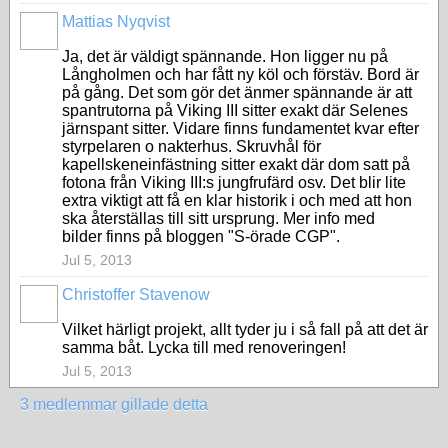
Mattias Nyqvist
Ja, det är väldigt spännande. Hon ligger nu på
Långholmen och har fått ny köl och förstäv. Bord är
på gång. Det som gör det änmer spännande är att
spantrutorna på Viking III sitter exakt där Selenes
järnspant sitter. Vidare finns fundamentet kvar efter
styrpelaren o nakterhus. Skruvhål för
kapellskeneinfästning sitter exakt där dom satt på
fotona från Viking III:s jungfrufärd osv. Det blir lite
extra viktigt att få en klar historik i och med att hon
ska återställas till sitt ursprung. Mer info med
bilder finns på bloggen "S-örade CGP".
Jul 5, 2013
Christoffer Stavenow
Vilket härligt projekt, allt tyder ju i så fall på att det är
samma båt. Lycka till med renoveringen!
Jul 5, 2013
3 medlemmar gillade detta