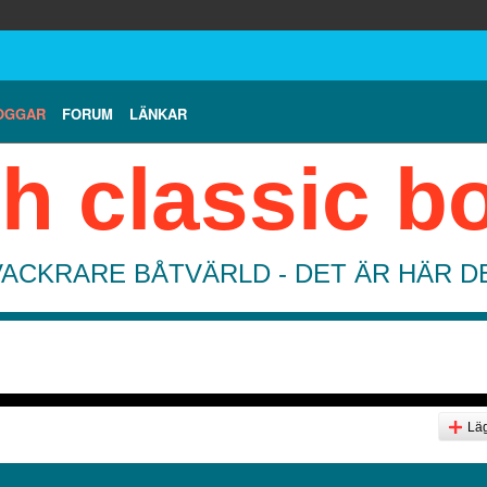
OGGAR
FORUM
LÄNKAR
h classic b
VACKRARE BÅTVÄRLD - DET ÄR HÄR 
Läg