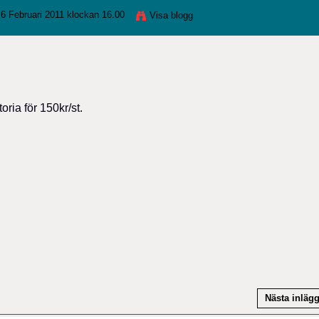
6 Februari 2011 klockan 16.00
Visa blogg
ria för 150kr/st.
Nästa inläg