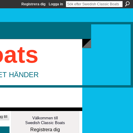
Registrera dig
Logga in
oats
DET HÄNDER
g till
Välkommen till
Swedish Classic Boats
Registrera dig