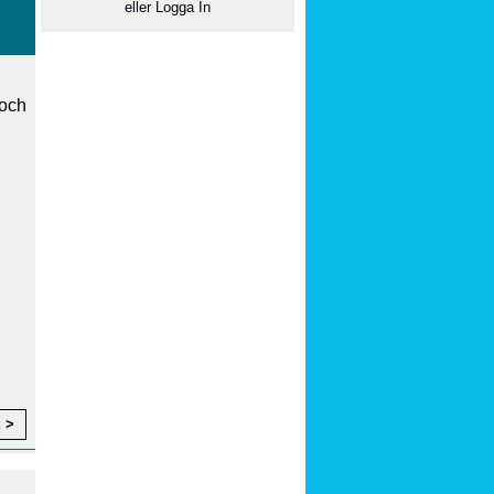
eller
Logga In
 och
g >