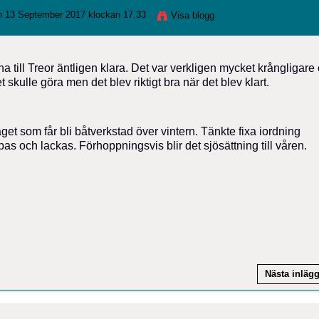
 13 September 2017 klockan 17.33
Visa blogg
 till Treor äntligen klara. Det var verkligen mycket krångligare
 skulle göra men det blev riktigt bra när det blev klart.
get som får bli båtverkstad över vintern. Tänkte fixa iordning
as och lackas. Förhoppningsvis blir det sjösättning till våren.
Nästa inläg