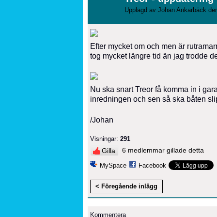
Upplagd av
Johan Ankarbäck
den
Efter mycket om och men är rutramarna
tog mycket längre tid än jag trodde det
Nu ska snart Treor få komma in i gara
inredningen och sen så ska båten slip
/Johan
Visningar:
291
6 medlemmar gillade detta
Gilla
MySpace
Facebook
< Föregående inlägg
Kommentera