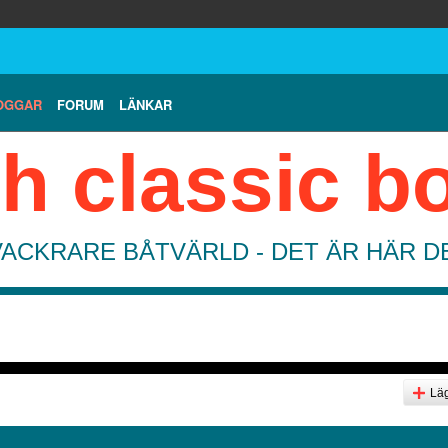
OGGAR
FORUM
LÄNKAR
h classic b
VACKRARE BÅTVÄRLD - DET ÄR HÄR 
Läg