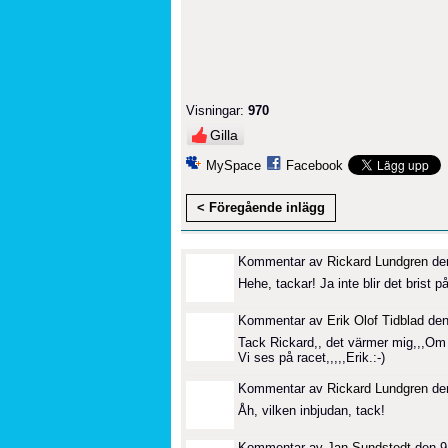
Visningar:
970
Gilla
MySpace
Facebook
< Föregående inlägg
Kommentar av
Rickard Lundgren
den
Hehe, tackar! Ja inte blir det brist p
Kommentar av
Erik Olof Tidblad
den
Tack Rickard,, det värmer mig,,,Om d
Vi ses på racet,,,,,Erik.:-)
Kommentar av
Rickard Lundgren
den
Åh, vilken inbjudan, tack!
Kommentar av
Jan Sundstedt
den 9