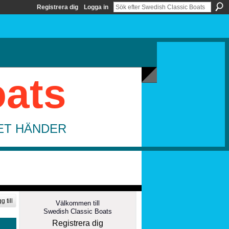
Registrera dig
Logga in
oats
DET HÄNDER
g till
Välkommen till
Swedish Classic Boats
Registrera dig