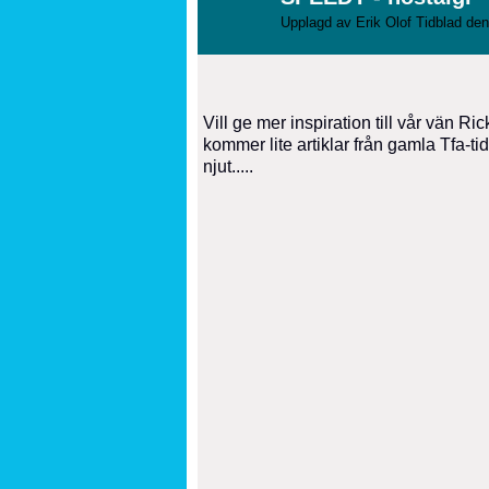
Upplagd av
Erik Olof Tidblad
den
Vill ge mer inspiration till vår vän
kommer lite artiklar från gamla Tfa-ti
njut.....