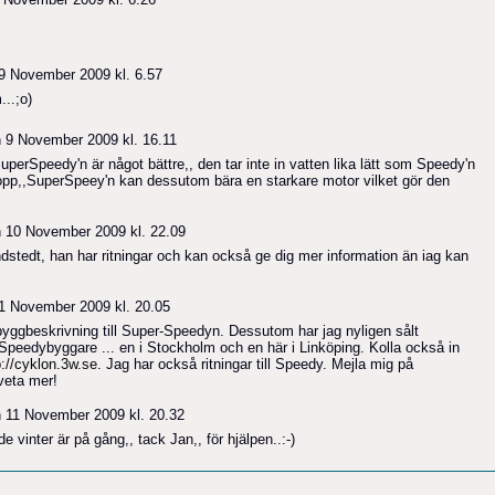
9 November 2009 kl. 6.57
..;o)
 9 November 2009 kl. 16.11
uperSpeedy'n är något bättre,, den tar inte in vatten lika lätt som Speedy'n
opp,,SuperSpeey'n kan dessutom bära en starkare motor vilket gör den
 10 November 2009 kl. 22.09
stedt, han har ritningar och kan också ge dig mer information än iag kan
1 November 2009 kl. 20.05
h byggbeskrivning till Super-Speedyn. Dessutom har jag nyligen sålt
erSpeedybyggare ... en i Stockholm och en här i Linköping. Kolla också in
p://cyklon.3w.se
. Jag har också ritningar till Speedy. Mejla mig på
veta mer!
 11 November 2009 kl. 20.32
 vinter är på gång,, tack Jan,, för hjälpen..:-)