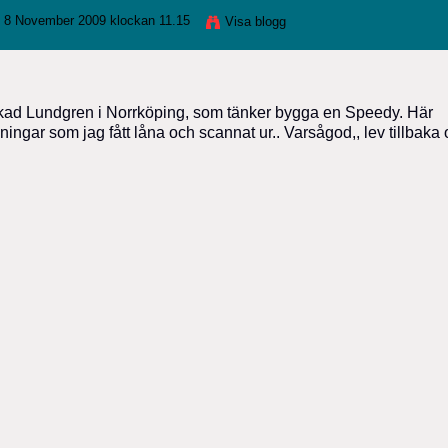
 8 November 2009 klockan 11.15
Visa blogg
 Rickad Lundgren i Norrköping, som tänker bygga en Speedy. Här
dningar som jag fått låna och scannat ur.. Varsågod,, lev tillbaka