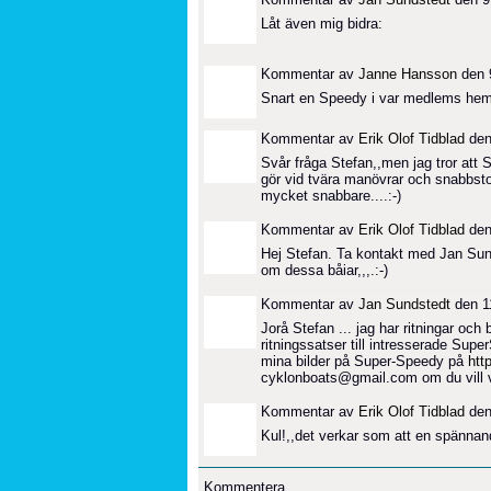
Låt även mig bidra:
Kommentar av
Janne Hansson
den 
Snart en Speedy i var medlems hem.
Kommentar av
Erik Olof Tidblad
den
Svår fråga Stefan,,men jag tror att S
gör vid tvära manövrar och snabbst
mycket snabbare....:-)
Kommentar av
Erik Olof Tidblad
den
Hej Stefan. Ta kontakt med Jan Sund
om dessa båiar,,,.:-)
Kommentar av
Jan Sundstedt
den 1
Jorå Stefan ... jag har ritningar oc
ritningssatser till intresserade Sup
mina bilder på Super-Speedy på
htt
cyklonboats@gmail.com om du vill 
Kommentar av
Erik Olof Tidblad
den
Kul!,,det verkar som att en spännande
Kommentera