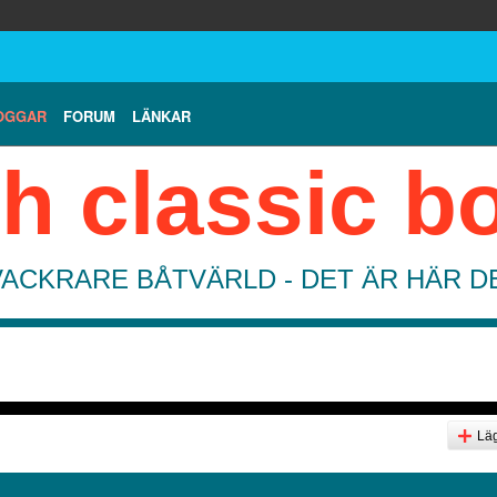
OGGAR
FORUM
LÄNKAR
h classic b
VACKRARE BÅTVÄRLD - DET ÄR HÄR 
Läg