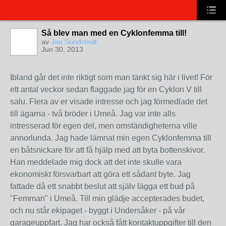
Så blev man med en Cyklonfemma till!
av
Jan Sundstedt
Jun 30, 2013
Ibland går det inte riktigt som man tänkt sig här i livet! För
ett antal veckor sedan flaggade jag för en Cyklon V till
salu. Flera av er visade intresse och jag förmedlade det
till ägarna - två bröder i Umeå. Jag var inte alls
intresserad för egen del, men omständigheterna ville
annorlunda. Jag hade lämnat min egen Cyklonfemma till
en båtsnickare för att få hjälp med att byta bottenskivor.
Han meddelade mig dock att det inte skulle vara
ekonomiskt försvarbart att göra ett sådant byte. Jag
fattade då ett snabbt beslut att själv lägga ett bud på
"Femman" i Umeå. Till min glädje accepterades budet,
och nu står ekipaget - byggt i Undersåker - på vår
garageuppfart. Jag har också fått kontaktuppgifter till den