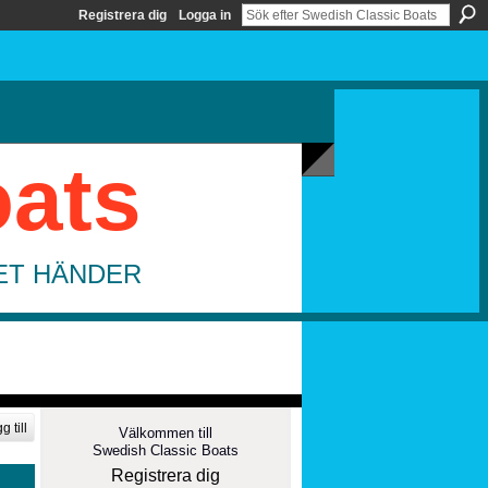
Registrera dig
Logga in
oats
DET HÄNDER
g till
Välkommen till
Swedish Classic Boats
Registrera dig