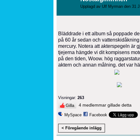
Upplagd av
Ulf Myrman
den 31 J
Bläddrade i ett album så poppade de
på 60 år sedan och vattenskidåkning
mercury. Notera att akterspegeln är gj
tjejerna hängde vi dit kompisens mot
på den tiden, Woow. hög raggarstatus
aktern och annan målning. det var här
Visningar:
263
4 medlemmar gillade detta
Gilla
MySpace
Facebook
< Föregående inlägg