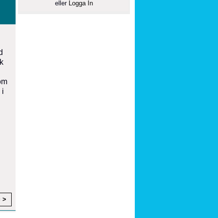
eller
Logga In
d
k
 om
 i
g >