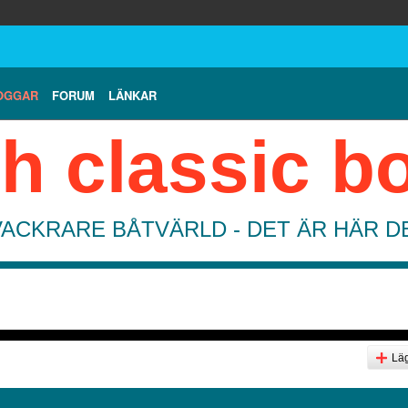
OGGAR
FORUM
LÄNKAR
h classic b
VACKRARE BÅTVÄRLD - DET ÄR HÄR 
Läg