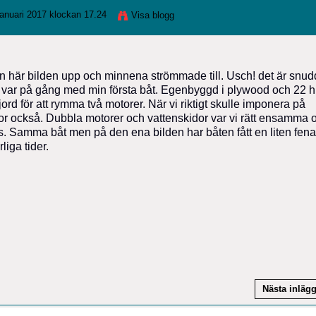
anuari 2017 klockan 17.24
Visa blogg
n här bilden upp och minnena strömmade till. Usch! det är snud
 var på gång med min första båt. Egenbyggd i plywood och 22 h
ord för att rymma två motorer. När vi riktigt skulle imponera på
or också. Dubbla motorer och vattenskidor var vi rätt ensamma
. Samma båt men på den ena bilden har båten fått en liten fena
liga tider.
Nästa inläg