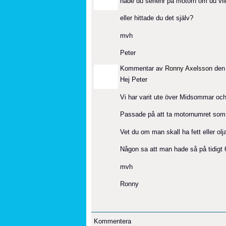
hade du serienr på motorn om du vill
eller hittade du det själv?
mvh
Peter
Kommentar av
Ronny Axelsson
den 
Hej Peter
Vi har varit ute över Midsommar oc
Passade på att ta motornumret som
Vet du om man skall ha fett eller olj
Någon sa att man hade så på tidigt 60 
mvh
Ronny
Kommentera