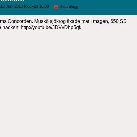
18 Juni 2013 klockan 16.00
Visa blogg
olms Concorden. Muskö sjökrog fixade mat i magen, 650 SS
på nacken.
http://youtu.be/JDVvDhp5qkI