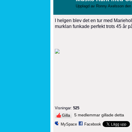
Upplagd av
Ronny Axelsson
den 
I helgen blev det en tur med Marieh
murklan funkade perfekt trots 45 år 
Visningar:
525
5 medlemmar gillade detta
Gilla
MySpace
Facebook