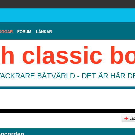
OGGAR
FORUM
LÄNKAR
h classic b
VACKRARE BÅTVÄRLD - DET ÄR HÄR 
Läg
oncorden