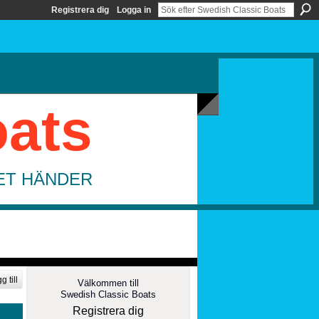
Registrera dig
Logga in
oats
DET HÄNDER
g till
Välkommen till
Swedish Classic Boats
Registrera dig