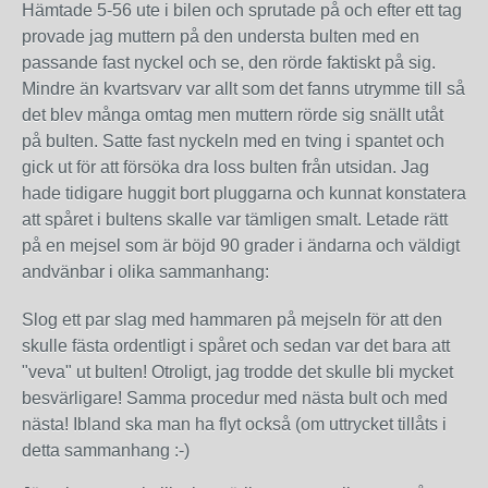
Hämtade 5-56 ute i bilen och sprutade på och efter ett tag
provade jag muttern på den understa bulten med en
passande fast nyckel och se, den rörde faktiskt på sig.
Mindre än kvartsvarv var allt som det fanns utrymme till så
det blev många omtag men muttern rörde sig snällt utåt
på bulten. Satte fast nyckeln med en tving i spantet och
gick ut för att försöka dra loss bulten från utsidan. Jag
hade tidigare huggit bort pluggarna och kunnat konstatera
att spåret i bultens skalle var tämligen smalt. Letade rätt
på en mejsel som är böjd 90 grader i ändarna och väldigt
andvänbar i olika sammanhang:
Slog ett par slag med hammaren på mejseln för att den
skulle fästa ordentligt i spåret och sedan var det bara att
"veva" ut bulten! Otroligt, jag trodde det skulle bli mycket
besvärligare! Samma procedur med nästa bult och med
nästa! Ibland ska man ha flyt också (om uttrycket tillåts i
detta sammanhang :-)