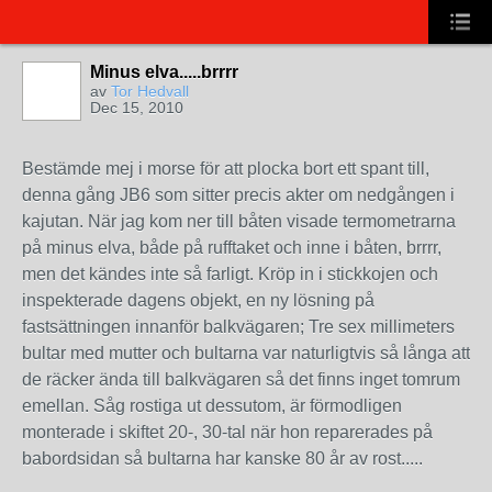
Minus elva.....brrrr
av
Tor Hedvall
Dec 15, 2010
Bestämde mej i morse för att plocka bort ett spant till,
denna gång JB6 som sitter precis akter om nedgången i
kajutan. När jag kom ner till båten visade termometrarna
på minus elva, både på rufftaket och inne i båten, brrrr,
men det kändes inte så farligt. Kröp in i stickkojen och
inspekterade dagens objekt, en ny lösning på
fastsättningen innanför balkvägaren; Tre sex millimeters
bultar med mutter och bultarna var naturligtvis så långa att
de räcker ända till balkvägaren så det finns inget tomrum
emellan. Såg rostiga ut dessutom, är förmodligen
monterade i skiftet 20-, 30-tal när hon reparerades på
babordsidan så bultarna har kanske 80 år av rost.....