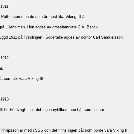
 1911.
G. Pettersson men de som är mest lika Viking III är:
0 på Liljeholmen. Hon ägdes av grosshandlare C.A. Banck
byggd 1911 på Tysslingen i Södertälje ägdes av doktor Carl Samuelsson
 1912
t.
t som bör vara Viking III
 1913
1913. Förövrigt finns det ingen nytillkommen båt som passar.
 Philipsson är med i SSS och det finns ingen båt som borde vara Viking III