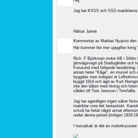
Hej,
Jag har KSSS och SSS matriklarna o
Hälsar Janne
Kommentar av
Mattias Nyqvist
den 
Här kommer lite mer uppgifter kring V
Rich. F Björkman motor AB i Sthlm be
järnvägsvagn på Stadsgården och har
Furusund med förljande besättning: 
annan heter "Kåge", en murvel och e
byggdes men troligast är Löfholmsva
byggd 1914 och ägd av Kurt Horngre
inte den båten med ritning och foton 
såldes till Tore Jansson i Torshälla.
Jag har egentligen ingen säker histo
matriklar vore det fantastiskt. Kan
också ha hetat något annat eftersom
under denna period (troligen 1918-1
I huvudsak är det en motorkryssare