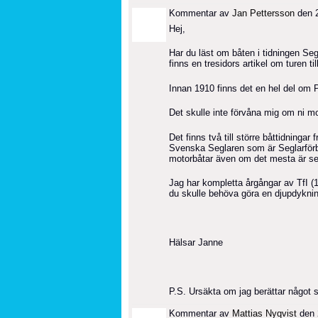
Kommentar av
Jan Pettersson
den 2
Hej,
Har du läst om båten i tidningen Seg
finns en tresidors artikel om turen t
Innan 1910 finns det en hel del om P
Det skulle inte förvåna mig om ni m
Det finns två till större båttidningar
Svenska Seglaren som är Seglarförb
motorbåtar även om det mesta är s
Jag har kompletta årgångar av TfI (
du skulle behöva göra en djupdykning
Hälsar Janne
P.S. Ursäkta om jag berättar något s
Kommentar av
Mattias Nyqvist
den 