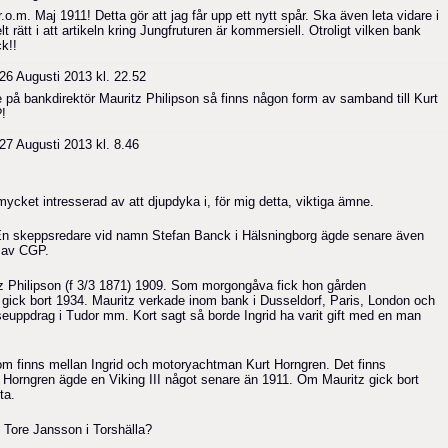
r.o.m. Maj 1911! Detta gör att jag får upp ett nytt spår. Ska även leta vidare i
t rätt i att artikeln kring Jungfruturen är kommersiell. Otroligt vilken bank
k!!
26 Augusti 2013 kl. 22.52
e på bankdirektör Mauritz Philipson så finns någon form av samband till Kurt
!
27 Augusti 2013 kl. 8.46
mycket intresserad av att djupdyka i, för mig detta, viktiga ämne.
. En skeppsredare vid namn Stefan Banck i Hälsningborg ägde senare även
e av CGP.
tz Philipson (f 3/3 1871) 1909. Som morgongåva fick hon gården
gick bort 1934. Mauritz verkade inom bank i Dusseldorf, Paris, London och
uppdrag i Tudor mm. Kort sagt så borde Ingrid ha varit gift med en man
som finns mellan Ingrid och motoryachtman Kurt Horngren. Det finns
rt Horngren ägde en Viking III något senare än 1911. Om Mauritz gick bort
ta.
l Tore Jansson i Torshälla?