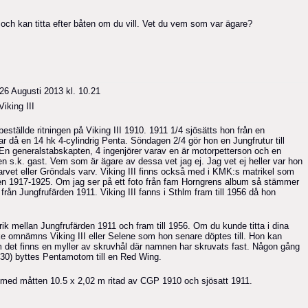
ch kan titta efter båten om du vill. Vet du vem som var ägare?
26 Augusti 2013 kl. 10.21
iking III
ställde ritningen på Viking III 1910. 1911 1/4 sjösätts hon från en
 då en 14 hk 4-cylindrig Penta. Söndagen 2/4 gör hon en Jungfrutur till
En generalstabskapten, 4 ingenjörer varav en är motorpetterson och en
n s.k. gast. Vem som är ägare av dessa vet jag ej. Jag vet ej heller var hon
rvet eller Gröndals varv. Viking III finns också med i KMK:s matrikel som
n 1917-1925. Om jag ser på ett foto från fam Horngrens album så stämmer
från Jungfrufärden 1911. Viking III fanns i Sthlm fram till 1956 då hon
rik mellan Jungfrufärden 1911 och fram till 1956. Om du kunde titta i dina
ske omnämns Viking III eller Selene som hon senare döptes till. Hon kan
 det finns en myller av skruvhål där namnen har skruvats fast. Någon gång
930) byttes Pentamotorn till en Red Wing.
 med måtten 10.5 x 2,02 m ritad av CGP 1910 och sjösatt 1911.