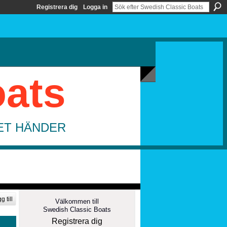
Registrera dig
Logga in
oats
DET HÄNDER
g till
Välkommen till
Swedish Classic Boats
Registrera dig