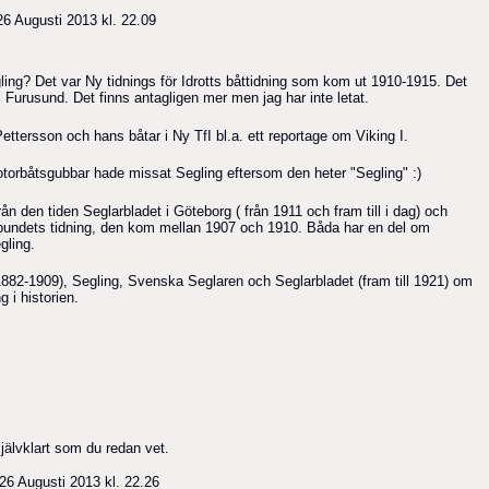
6 Augusti 2013 kl. 22.09
ling? Det var Ny tidnings för Idrotts båttidning som kom ut 1910-1915. Det
ill Furusund. Det finns antagligen mer men jag har inte letat.
ettersson och hans båtar i Ny TfI bl.a. ett reportage om Viking I.
otorbåtsgubbar hade missat Segling eftersom den heter "Segling" :)
 från den tiden Seglarbladet i Göteborg ( från 1911 och fram till i dag) och
undets tidning, den kom mellan 1907 och 1910. Båda har en del om
egling.
1882-1909), Segling, Svenska Seglaren och Seglarbladet (fram till 1921) om
 i historien.
jälvklart som du redan vet.
26 Augusti 2013 kl. 22.26