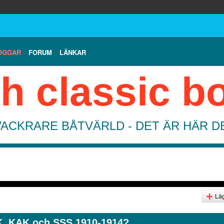
OGGAR
FORUM
LÄNKAR
h classic b
VACKRARE BÅTVÄRLD - DET ÄR HÄR 
Läg
K, KAK och SSS 1910-1914?