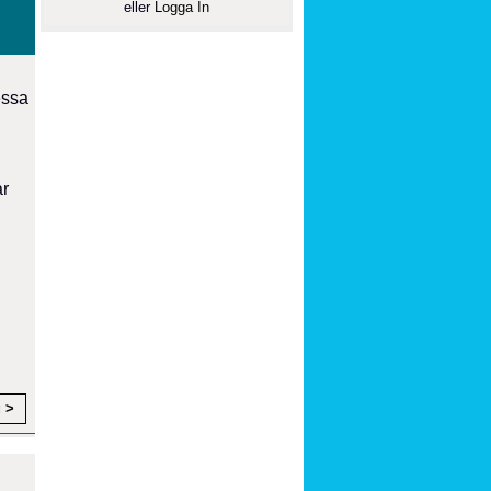
eller
Logga In
essa
ar
g >