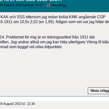
23 Augusti 2013 klockan 14.13
Visa blogg
XK, KAK och SSS eftersom jag redan kollat KMK angående CGP
-1911 om 10,5x 2,02 (ev 1,95). Någon som vet var jag hittar d
914. Problemet för mig är en tidningsartikel från 1911 där
fton. Jag undrar alltså om jag kan hitta ytterligare Viking III båt
trerad som byggd vid olika tidpunkter.
Nästa inläg
4 Augusti 2013 kl. 13.34