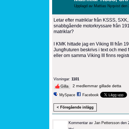
Upplagd av
Mattias Nyqvist
den 
Letar efter matriklar från KSSS, S
snabbgående motorkryssare från 1910
matriklar?
I KMK hittade jag en Viking III från 1
Jungfruturen beskrivs i text och med fo
eller om samma Viking III finns regis
Visningar:
1101
2 medlemmar gillade detta
Gilla
MySpace
Facebook
< Föregående inlägg
Kommentar av
Jan Pettersson
den 2