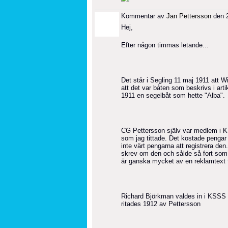
Kommentar av
Jan Pettersson
den 2
Hej,
Efter någon timmas letande...
Det står i Segling 11 maj 1911 att Wi
att det var båten som beskrivs i art
1911 en segelbåt som hette "Alba".
CG Pettersson själv var medlem i 
som jag tittade. Det kostade pengar
inte värt pengarna att registrera de
skrev om den och sålde så fort som m
är ganska mycket av en reklamtext 
Richard Björkman valdes in i KSSS 
ritades 1912 av Pettersson