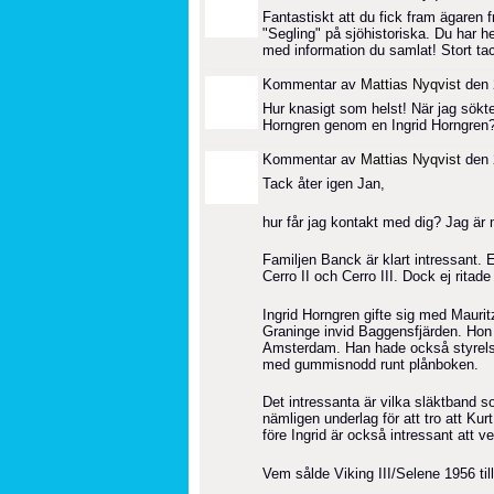
Fantastiskt att du fick fram ägaren f
"Segling" på sjöhistoriska. Du har hel
med information du samlat! Stort tac
Kommentar av
Mattias Nyqvist
den 
Hur knasigt som helst! När jag sökt
Horngren genom en Ingrid Horngren?
Kommentar av
Mattias Nyqvist
den 
Tack åter igen Jan,
hur får jag kontakt med dig? Jag är 
Familjen Banck är klart intressant
Cerro II och Cerro III. Dock ej ritad
Ingrid Horngren gifte sig med Mauri
Graninge invid Baggensfjärden. Hon 
Amsterdam. Han hade också styrelse
med gummisnodd runt plånboken.
Det intressanta är vilka släktband 
nämligen underlag för att tro att Ku
före Ingrid är också intressant att ve
Vem sålde Viking III/Selene 1956 til