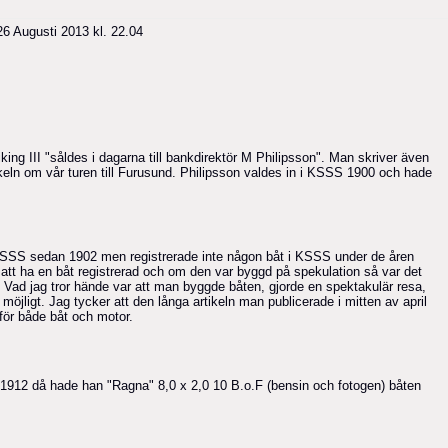
6 Augusti 2013 kl. 22.04
king III "såldes i dagarna till bankdirektör M Philipsson". Man skriver även
ikeln om vår turen till Furusund. Philipsson valdes in i KSSS 1900 och hade
KSSS sedan 1902 men registrerade inte någon båt i KSSS under de åren
 att ha en båt registrerad och om den var byggd på spekulation så var det
n. Vad jag tror hände var att man byggde båten, gjorde en spektakulär resa,
öjligt. Jag tycker att den långa artikeln man publicerade i mitten av april
för både båt och motor.
1912 då hade han "Ragna" 8,0 x 2,0 10 B.o.F (bensin och fotogen) båten