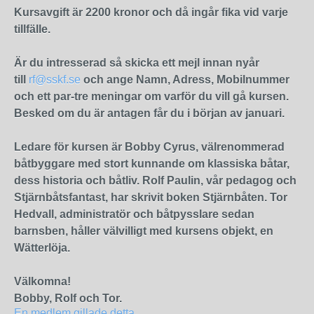
Kursavgift är 2200 kronor och då ingår fika vid varje
tillfälle.
Är du intresserad så skicka ett mejl innan nyår
till
rf@sskf.se
och ange Namn, Adress, Mobilnummer
och ett par-tre meningar om varför du vill gå kursen.
Besked om du är antagen får du i början av januari.
Ledare för kursen är Bobby Cyrus, välrenommerad
båtbyggare med stort kunnande om klassiska båtar,
dess historia och båtliv. Rolf Paulin, vår pedagog och
Stjärnbåtsfantast, har skrivit boken Stjärnbåten. Tor
Hedvall, administratör och båtpysslare sedan
barnsben, håller välvilligt med kursens objekt, en
Wätterlöja.
Välkomna!
Bobby, Rolf och Tor.
En medlem gillade detta