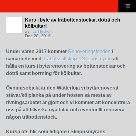
Kurs i byte av träbottenstockar, döträ och
kölbultar!
av
Tor Hedvall
Dec 20, 2016
Under våren 2017 kommer
Renoveringsfonden
i
samarbete med
Träbåtssällskapet Skeppsmyran
att
hålla en kurs i byte/renovering av bottenstockar och
döträ samt borrning för kölbultar.
Övningsobjekt är den Wätterlöja vi bytt/renoverat
stävar/kölplanka på under hösten så mesta av
rivningsarbetet är gjort och vi kommer att koncentrera
oss på att tillverka nya bitar och eventuellt renovera
någon träbottenstock.
Kursplats blir som tidigare i Skeppsmyrans