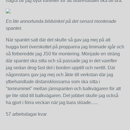
några får jag byta vartefter för att slutresultatet ska bli bra.
En lite annorlunda bildvinkel på det senast monterade
spantet.
När spantet satt där det skulle så gav jag mej på att
hugga bort överskottet på propparna jag limmade igår och
så förberedde jag JS0 för montering. Mönjade en sträng
där spantet ska sitta och så passade jag in det varefter
jag sedan drog fast det i borden upptill och nertill. Där
någonstans gav jag mej och åkte till verkstan där jag
ytbehandlade distansklossarna som ska sitta i
"tomrummet" mellan järnspanten och balkvägaren för att
ge lite stöd till balkvägaren. Det jobbet skulle jag också
ha gjort i förra veckan när jag bara slöade......
57 arbetsdagar kvar