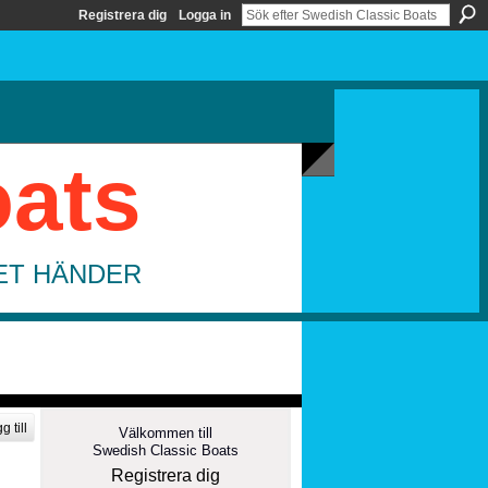
Registrera dig
Logga in
oats
DET HÄNDER
g till
Välkommen till
Swedish Classic Boats
Registrera dig