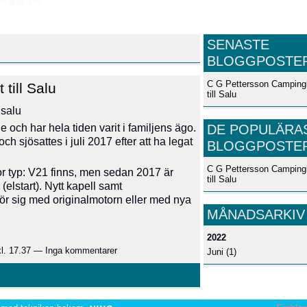
SENASTE
BLOGGPOSTE
C G Pettersson Camping
till Salu
till Salu
 salu
DE POPULÄRA
och har hela tiden varit i familjens ägo.
 sjösattes i juli 2017 efter att ha legat
BLOGGPOSTE
C G Pettersson Camping
 typ: V21 finns, men sedan 2017 är
till Salu
elstart). Nytt kapell samt
ör sig med originalmotorn eller med nya
MÅNADSARKIV
2022
kl. 17.37 — Inga kommentarer
Juni
(1)