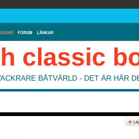
OGGAR
FORUM
LÄNKAR
h classic b
VACKRARE BÅTVÄRLD - DET ÄR HÄR 
Läg
logg
(1)