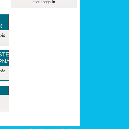
eller
Logga In
R
båt
STE
RNA
båt