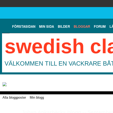
FÖRSTASIDAN
MIN SIDA
BILDER
BLOGGAR
FORUM
L
swedish cl
VÄLKOMMEN TILL EN VACKRARE BÅT
Alla bloggposter
Min blogg
Johan Ankarbäcks blogg -- September