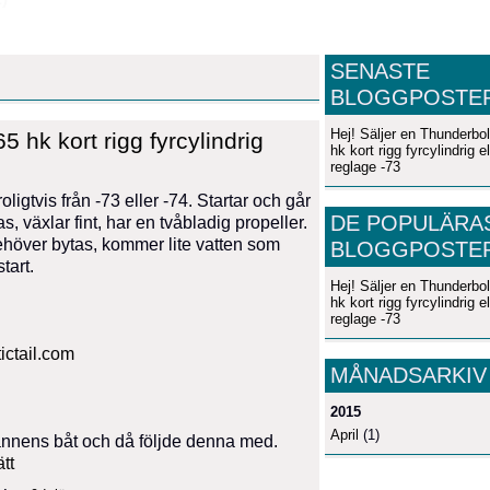
SENASTE
BLOGGPOSTE
Hej! Säljer en Thunderbol
5 hk kort rigg fyrcylindrig
hk kort rigg fyrcylindrig el
reglage -73
ligtvis från -73 eller -74. Startar och går
DE POPULÄRA
 växlar fint, har en tvåbladig propeller.
behöver bytas, kommer lite vatten som
BLOGGPOSTE
tart.
Hej! Säljer en Thunderbol
hk kort rigg fyrcylindrig el
reglage -73
ictail.com
MÅNADSARKIV
2015
April
(1)
rannens båt och då följde denna med.
tt