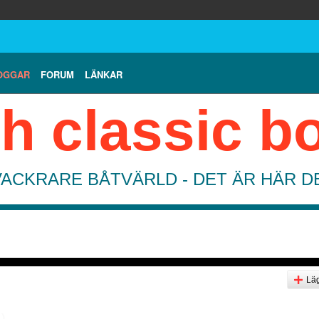
OGGAR
FORUM
LÄNKAR
h classic b
VACKRARE BÅTVÄRLD - DET ÄR HÄR 
Läg
1)