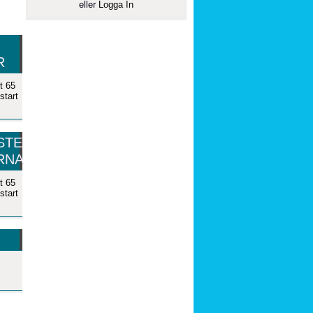
eller
Logga In
R
t 65
start
STE
RNA
t 65
start