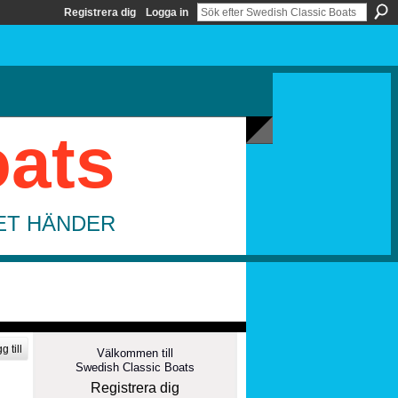
Registrera dig
Logga in
oats
DET HÄNDER
g till
Välkommen till
Swedish Classic Boats
Registrera dig