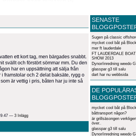
SENASTE
BLOGGPOSTE
Sugen på classic offshor
mycket cool båt på Bloc
mer ft lauderdale
FT LAUDERDALE BOAT
atten ett kort tag, men bärgades snabbt.
SHOW 2013
t svällt och förstört sömmar mm. Du den
Dynor/inredning weedo 
gon har en uppsättning att sälja från
glasspar g3 till salu
dart har nu webbsida
i framstolar och 2 delat baksäte, rygg o
om är vettig i pris, båten har ju inte så
DE POPULÄRA
BLOGGPOSTE
mycket cool båt på Bloc
båttransport någon?
. 9.47 —
3 Inlägg
är grillsäsongen verklige
över..
glasspar g3 till salu
Dynor/inredning weedo 