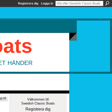
Registrera dig
Logga in
oats
DET HÄNDER
g till
Välkommen till
Swedish Classic Boats
Registrera dig