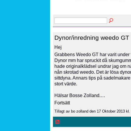
Dynor/inredning weedo GT
Hej
Grabbens Weedo GT har varit under v
Dynor mm har spruckit då skumgummi
hade originalklädsel undrar jag om nå
nån skrotad weedo. Det är lösa dynor 
sittdyna. Annars tips på sadelmakare s
stort värde.
Hälsar Bosse Zolland.…
Fortsätt
Tillagt av
bo zolland
den 17 Oktober 2013 kl