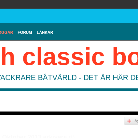
OGGAR
FORUM
LÄNKAR
h classic b
VACKRARE BÅTVÄRLD - DET ÄR HÄR 
Läg
- Oktober 2013 arkivera
(1)