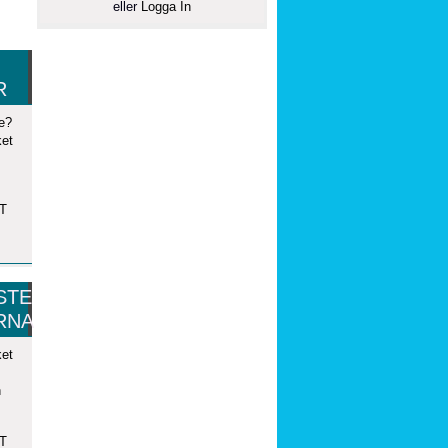
eller
Logga In
R
e?
ket
GT
STE
RNA
ket
n
GT