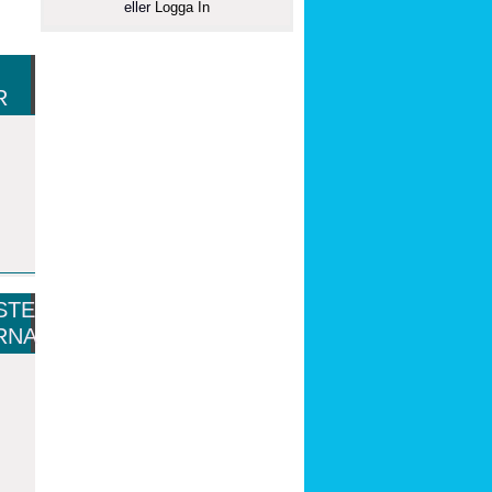
eller
Logga In
R
STE
RNA