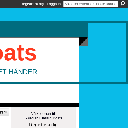
Registrera dig
Logga in
oats
DET HÄNDER
g till
Välkommen till
Swedish Classic Boats
Registrera dig