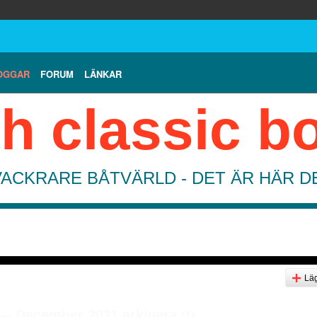
OGGAR
FORUM
LÄNKAR
h classic b
VACKRARE BÅTVÄRLD - DET ÄR HÄR 
Läg
 -- December 2011 arkivera
(1)