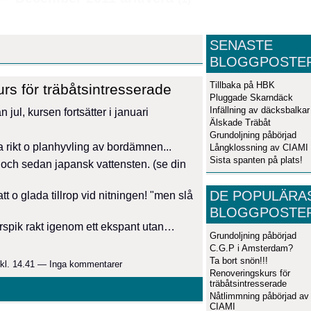
SENASTE
BLOGGPOSTE
Tillbaka på HBK
rs för träbåtsintresserade
Pluggade Skarndäck
Infällning av däcksbalkar
jul, kursen fortsätter i januari
Älskade Träbåt
Grundoljning påbörjad
a rikt o planhyvling av bordämnen...
Långklossning av CIAMI
Sista spanten på plats!
 och sedan japansk vattensten. (se din
DE POPULÄRA
t o glada tillrop vid nitningen! "men slå
BLOGGPOSTE
rspik rakt igenom ett ekspant utan…
Grundoljning påbörjad
C.G.P i Amsterdam?
Ta bort snön!!!
kl. 14.41 — Inga kommentarer
Renoveringskurs för
träbåtsintresserade
Nåtlimmning påbörjad av
CIAMI