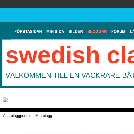
FÖRSTASIDAN
MIN SIDA
BILDER
BLOGGAR
FORUM
L
swedish cl
VÄLKOMMEN TILL EN VACKRARE BÅT
Alla bloggposter
Min blogg
Dick Olssons blogg -- September 201