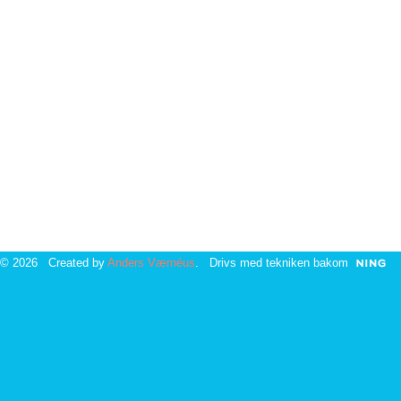
© 2026 Created by
Anders Værnéus
. Drivs med tekniken bakom