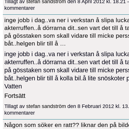
Tillagt av
stefan sandström
den 8 April 2012 kl. 18.21
kommentarer
inge jobb i dag..va ner i verkstan å slipa luckan
akterruffen..å dörrarna dit..sen vart det till å t
på gösstaken som skall vidare till micke pers
båt..helgen blir till å …
inge jobb i dag..va ner i verkstan å slipa luckan
akterruffen..å dörrarna dit..sen vart det till å t
på gösstaken som skall vidare till micke pers
båt..helgen blir till å kolla bil.å lite snöskoter 
Vatten
Fortsätt
Tillagt av
stefan sandström
den 8 Februari 2012 kl. 13
kommentarer
Någon som söker en ratt?? liknar den på bilde