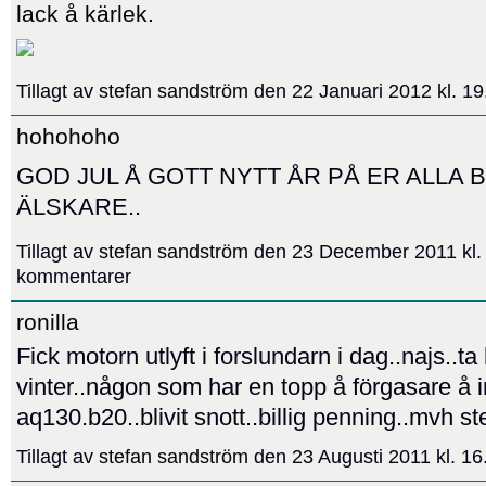
lack å kärlek.
Tillagt av
stefan sandström
den 22 Januari 2012 kl. 1
hohohoho
GOD JUL Å GOTT NYTT ÅR PÅ ER ALLA 
ÄLSKARE..
Tillagt av
stefan sandström
den 23 December 2011 kl.
kommentarer
ronilla
Fick motorn utlyft i forslundarn i dag..najs..ta
vinter..någon som har en topp å förgasare å in
aq130.b20..blivit snott..billig penning..mvh st
Tillagt av
stefan sandström
den 23 Augusti 2011 kl. 1