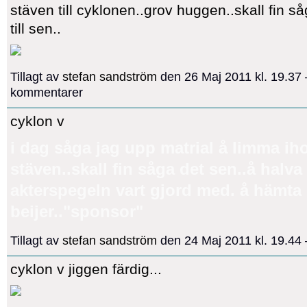
stäven till cyklonen..grov huggen..skall fin s
till sen..
Tillagt av
stefan sandström
den 26 Maj 2011 kl. 19.37
kommentarer
cyklon v
i dag såga jag upp matrial å limma ihop
stäven..skall fin såga det sen..å halva
akterspegeln vart gjord med. å hämta 
beijer.."sponsor"
Tillagt av
stefan sandström
den 24 Maj 2011 kl. 19.4
cyklon v jiggen färdig...