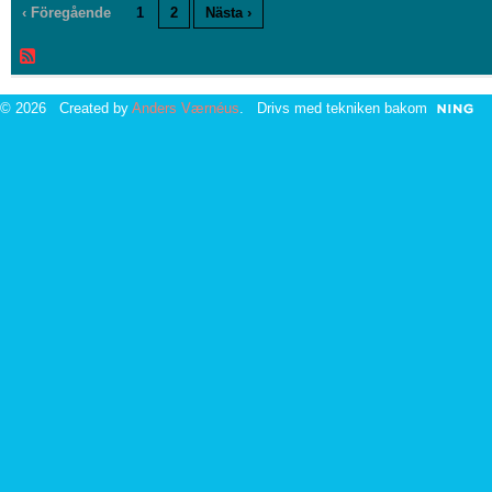
‹ Föregående
1
2
Nästa ›
© 2026 Created by
Anders Værnéus
. Drivs med tekniken bakom