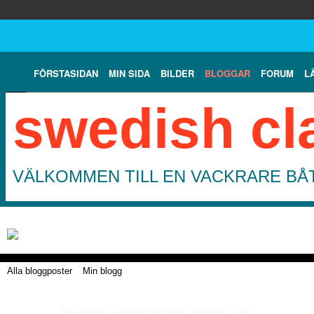
FÖRSTASIDAN
MIN SIDA
BILDER
BLOGGAR
FORUM
L
swedish cl
VÄLKOMMEN TILL EN VACKRARE BÅT
Alla bloggposter
Min blogg
Stefan sandströms blogg
(28)