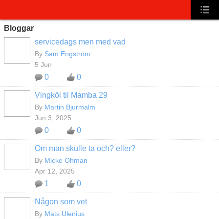
Bloggar
servicedags men med vad
By
Sam Engström
5 Jun
0
0
Vingköl til Mamba 29
By
Martin Bjurmalm
Jun 3, 2025
0
0
Om man skulle ta och? eller?
By
Micke Öhman
Apr 12, 2025
1
0
Någon som vet
By
Mats Ulenius