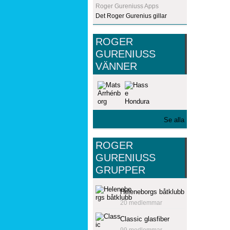
Roger Gureniuss Apps
Det Roger Gurenius gillar
ROGER
GURENIUSS
VÄNNER
Se alla
ROGER
GURENIUSS
GRUPPER
Heleneborgs båtklubb
20 medlemmar
Classic glasfiber
99 medlemmar