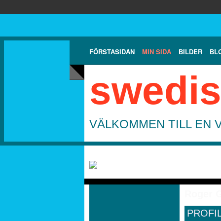
FÖRSTASIDAN
MIN SIDA
BILDER
BL
swedis
VÄLKOMMEN TILL EN 
Roger G
PROFI