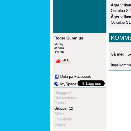
Äger vilken
Ockelbo S2
Äger vilken
Ockelbo S19
KOMME
Roger Gurenius
Manlig
Du måste 
Järfälla
Sverige
Gå med i S
Gilla
Inga komme
Dela på Facebook
MySpace
Bloggposter
Diskussioner
Events
(2)
Grupper
Bilder
Fotoalbum
Videor