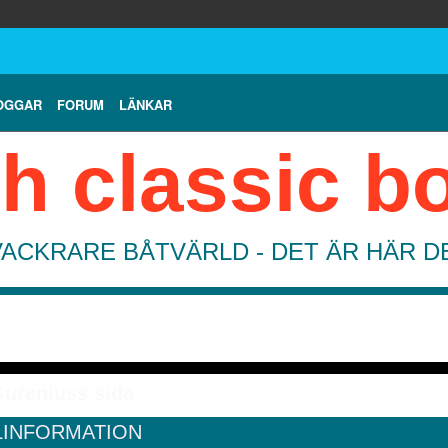
OGGAR
FORUM
LÄNKAR
h classic b
VACKRARE BÅTVÄRLD - DET ÄR HÄR 
ureniuss sida
LINFORMATION