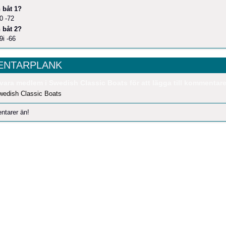
 båt 1?
0 -72
 båt 2?
i -66
NTARPLANK
vara medlem i Swedish Classic Boats för att lägga till kommentare
wedish Classic Boats
ntarer än!