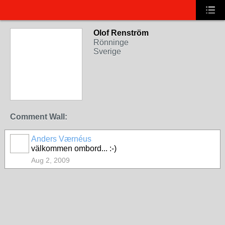
Olof Renström
Rönninge
Sverige
Comment Wall:
Anders Værnéus
välkommen ombord... :-)
Aug 2, 2009