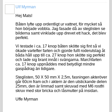
Ulf Myrman
Hej Mats!
Båten lyfte upp ordentligt ur vattnet, för mycket så
hon började vobbla. Jag fasade då av steglisten se
bilderna samt vinklade upp drevet ett hack, det blev
perfekt.
Vi testade i ca. 17 knop båten skötte sig fint så vi
ökade vartefter farten och gjorde fullt roderutslag åt
båda håll upp till ca. 27 knop hon skötte sig perfekt
och lade sig brant innåt i svängarna. Marchfarten
ca. 17 knop uppnåddes med betydligt mindre
gaspådrag än tidigare.
Steglisten, 50 X 50 mm X 2,5m, fasningen akteröver
går 60cm fram och i aktern är den utstickande delen
25mm, den är limmad samt skruvad med M6 rostfri
skruv med stor bricka och låsmutter på insidan.
Uffe Myrman