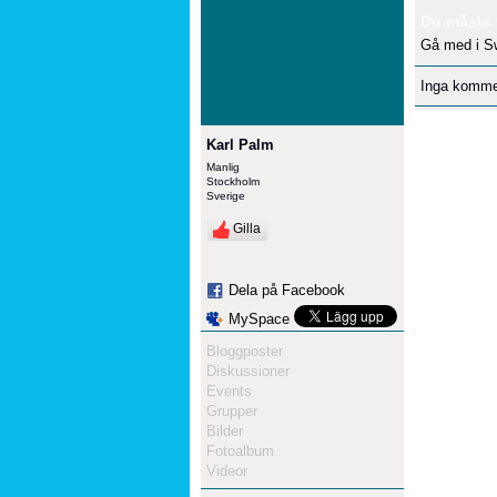
Du måste 
Gå med i S
Inga komme
Karl Palm
Manlig
Stockholm
Sverige
Gilla
Dela på Facebook
MySpace
Bloggposter
Diskussioner
Events
Grupper
Bilder
Fotoalbum
Videor