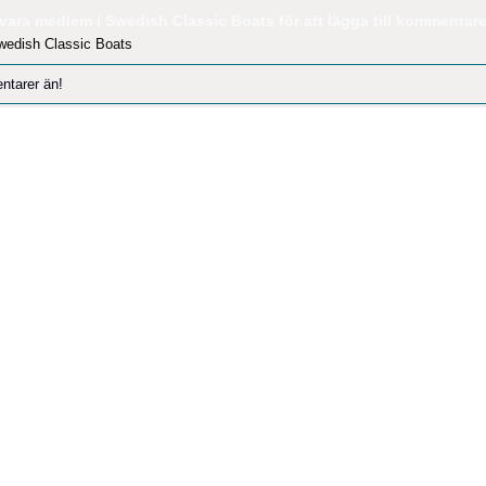
vara medlem i Swedish Classic Boats för att lägga till kommentare
wedish Classic Boats
ntarer än!