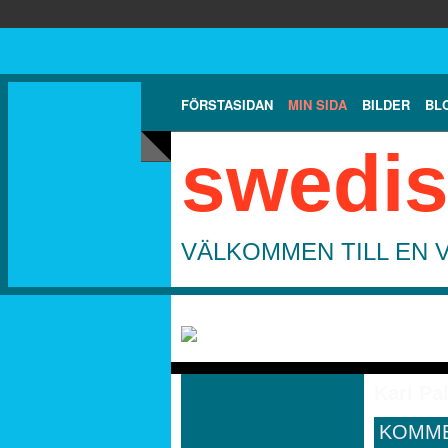
FÖRSTASIDAN
MIN SIDA
BILDER
BL
swedis
VÄLKOMMEN TILL EN 
Karl Pa
KOMME