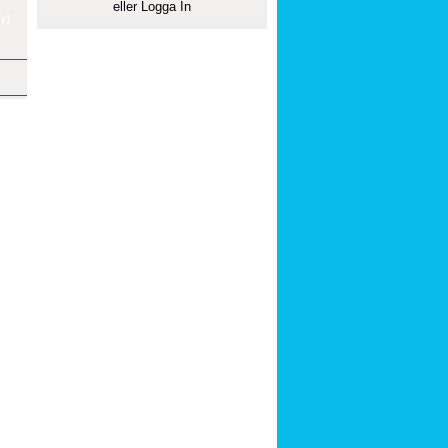
eller
Logga In
r!