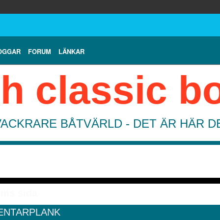
OGGAR
FORUM
LÄNKAR
h classic b
VACKRARE BÅTVÄRLD - DET ÄR HÄR 
lms sida
NTARPLANK