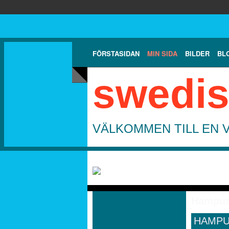
FÖRSTASIDAN
MIN SIDA
BILDER
BL
swedis
VÄLKOMMEN TILL EN 
Hampus
HAMPU