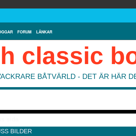
OGGAR
FORUM
LÄNKAR
h classic b
VACKRARE BÅTVÄRLD - DET ÄR HÄR 
s sida
SS BILDER