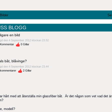
 Bilder
Se 
SS BLOGG
ligare en bild
gd den 4 September 2012 klockan 23.52
Kommentar
0
Gillar
als båt, blåvinge?
gd den 4 September 2012 klockan 23.44
kommentarer
2
Gillar
r hårt med att återställa min glassfiber båt. Är det någon som vet vad det är
n?
e, modell?