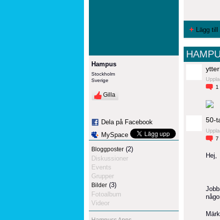
Lägg till
HAMPU
Hampus
ytter
Stockholm
Uppla
Sverige
1
Gilla
50-t
Dela på Facebook
Uppla
MySpace
7
(2)
Bloggposter
Hej,
Diskussioner
Events
Grupper
(3)
Bilder
Jobba
Fotoalbum
någo
Videor
Märk
Hampuss Apps