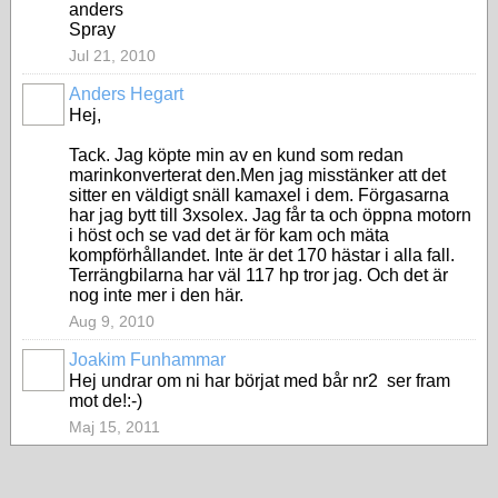
anders
Spray
Jul 21, 2010
Anders Hegart
Hej,
Tack. Jag köpte min av en kund som redan
marinkonverterat den.Men jag misstänker att det
sitter en väldigt snäll kamaxel i dem. Förgasarna
har jag bytt till 3xsolex. Jag får ta och öppna motorn
i höst och se vad det är för kam och mäta
kompförhållandet. Inte är det 170 hästar i alla fall.
Terrängbilarna har väl 117 hp tror jag. Och det är
nog inte mer i den här.
Aug 9, 2010
Joakim Funhammar
Hej undrar om ni har börjat med bår nr2 ser fram
mot de!:-)
Maj 15, 2011