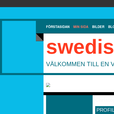
FÖRSTASIDAN
MIN SIDA
BILDER
BL
swedis
VÄLKOMMEN TILL EN 
Christo
PROFI