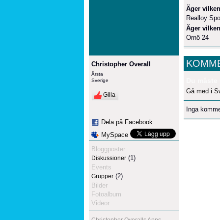
Äger vilken
Realloy Spo
Äger vilken
Ornö 24
KOMME
Christopher Overall
Årsta
Du måste 
Sverige
Gå med i S
Gilla
Inga komme
Dela på Facebook
MySpace
Bloggposter
(1)
Diskussioner
Events
(2)
Grupper
Bilder
Fotoalbum
Videor
Christopher Overalls Apps