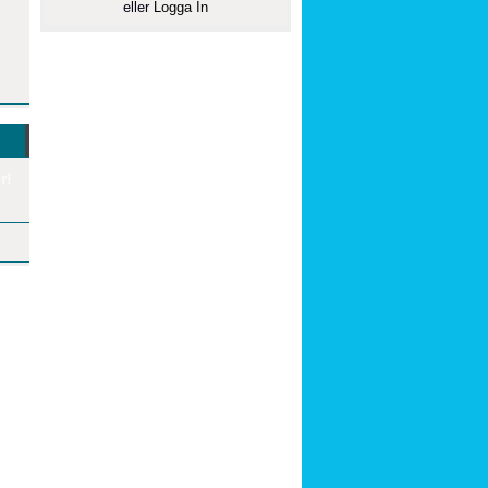
eller
Logga In
r!