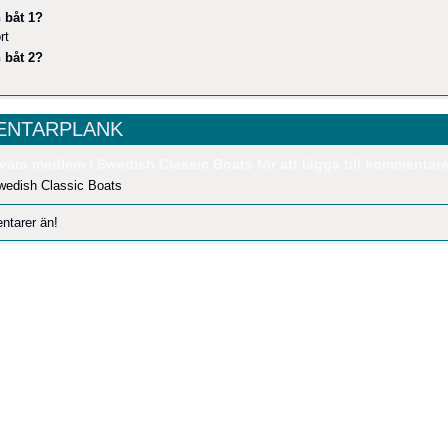
 båt 1?
rt
 båt 2?
NTARPLANK
vara medlem i Swedish Classic Boats för att lägga till kommentare
wedish Classic Boats
ntarer än!