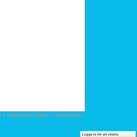
m
|
Rapportera en händelse
|
Användarvillkor
Logga in för att chatta