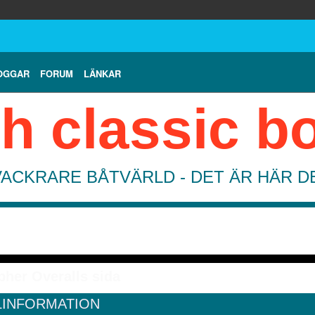
OGGAR
FORUM
LÄNKAR
h classic b
VACKRARE BÅTVÄRLD - DET ÄR HÄR 
pher Overalls sida
LINFORMATION