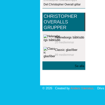
Det Christopher Overall gillar
CHRISTOPHER
OVERALLS
GRUPPER
Heleneborgs båtklubb
20 medlemmar
Classic glasfiber
99 medlemmar
Se alla
© 2026 Created by
Anders Værnéus
. Drivs