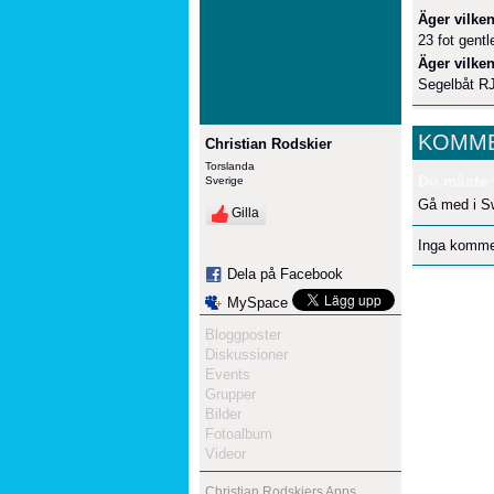
Äger vilken
23 fot gent
Äger vilken
Segelbåt R
KOMME
Christian Rodskier
Torslanda
Du måste 
Sverige
Gå med i S
Gilla
Inga komme
Dela på Facebook
MySpace
Bloggposter
Diskussioner
Events
Grupper
Bilder
Fotoalbum
Videor
Christian Rodskiers Apps