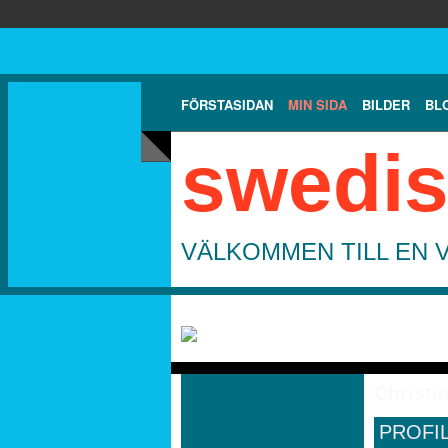
FÖRSTASIDAN
MIN SIDA
BILDER
BL
swedis
VÄLKOMMEN TILL EN 
Christi
PROFI