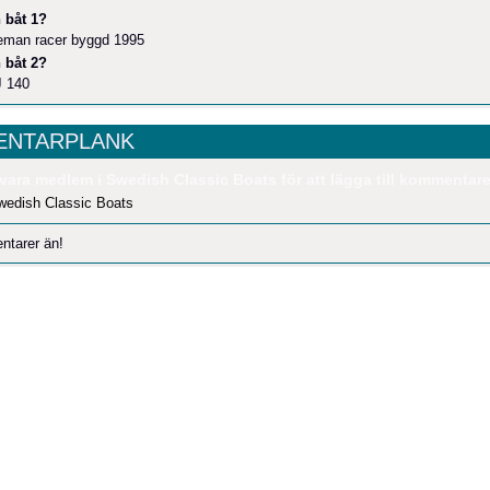
 båt 1?
leman racer byggd 1995
 båt 2?
J 140
NTARPLANK
vara medlem i Swedish Classic Boats för att lägga till kommentare
wedish Classic Boats
ntarer än!