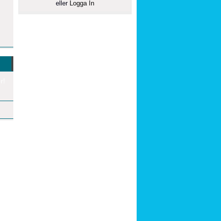
eller
Logga In
r!