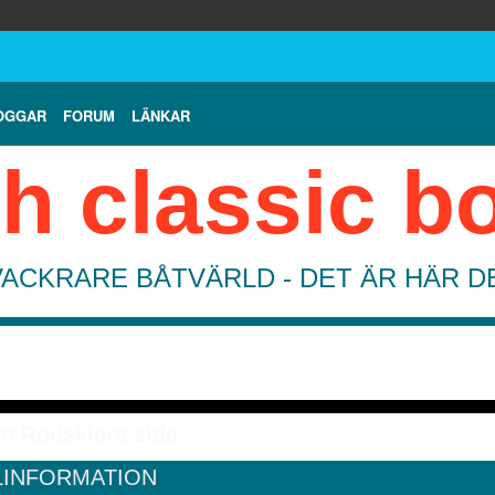
OGGAR
FORUM
LÄNKAR
h classic b
VACKRARE BÅTVÄRLD - DET ÄR HÄR 
an Rodskiers sida
LINFORMATION