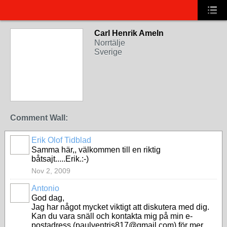
Carl Henrik Ameln
Norrtälje
Sverige
Comment Wall:
Erik Olof Tidblad
Samma här,, välkommen till en riktig
båtsajt.....Erik.:-)
Nov 2, 2009
Antonio
God dag,
Jag har något mycket viktigt att diskutera med dig.
Kan du vara snäll och kontakta mig på min e-
postadress (paulventris817@gmail.com) för mer