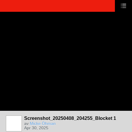
Screenshot_20250408_204255_Blocket 1
av
Micke Öhman
Apr 30, 2025