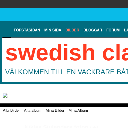
FÖRSTASIDAN
MIN SIDA
BILDER
BLOGGAR
FORUM
L
swedish cl
VÄLKOMMEN TILL EN VACKRARE BÅT
Alla Bilder
Alla album
Mina Bilder
Mina Album
Niklas Sjulanders foton
(59)