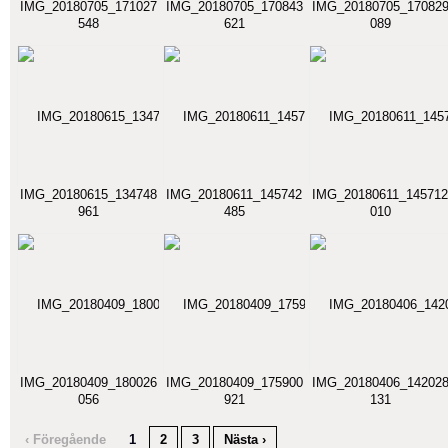
IMG_20180705_171027
IMG_20180705_170843
IMG_20180705_17082
548
621
089
IMG_20180615_134748
IMG_20180611_145742
IMG_20180611_145712
961
485
010
IMG_20180409_180026
IMG_20180409_175900
IMG_20180406_14202
056
921
131
‹ Föregående
1
2
3
Nästa ›